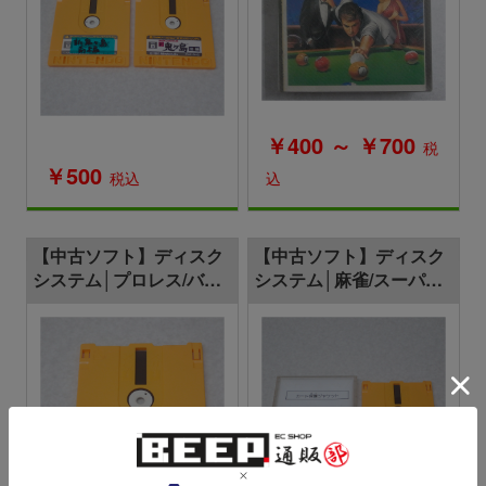
￥400 ～ ￥700
税
￥500
税込
込
【中古ソフト】ディスク
【中古ソフト】ディスク
システム│プロレス/バレ
システム│麻雀/スーパー
ーボール
マリオブラザーズ