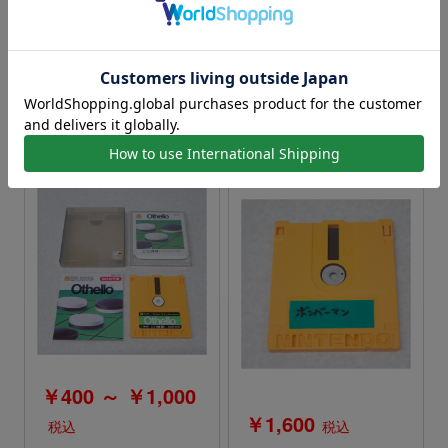
￥600
￥1,100
税込
税込
【中古ソフト】ディスク
【中古ソフト】ディスク
システム│オセロ
システム│ボンバーマン/
ナイトムーブ
￥400 ～ ￥1,000
￥1,600
税込
税込