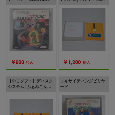
の扉
￥800
￥1,200
税込
税込
【中古ソフト】ディスク
エキサイティングビリヤ
システム│ふぁみこんむ
ード
かし話 新鬼ヶ島 前編/後
編 まとめて 2本セット