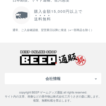
購入金額15,000円以上で
送
料
無
料
通常、ご入金確認後、翌営業日以降に発送（※一部商品を除く）
会社情報
会社概要
copyright BEEP ゲームグッズ通販 all rights reserved.
特定商取引法に基づく表記
サイト内の文章、画像などの著作物は株式会社三月うさぎの森に属します。
複製、無断転載を禁止します。
ご利用案内