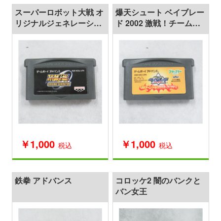
スーパーロボット大戦 オ
爆天シュート ベイブレー
リジナルジェネレーショ
ド 2002 激戦！チームバ
ン
トル!!黄龍の章-ダイチ編-
￥1,000
￥1,000
税込
税込
鉄拳 アドバンス
コロッケ2 闇のバンクと
バン女王