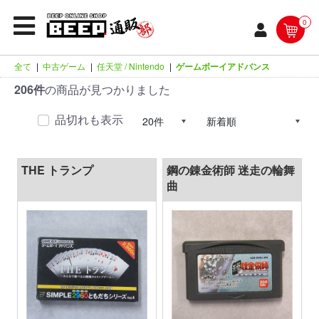
0
全て
|
中古ゲーム
|
任天堂 / Nintendo
|
ゲームボーイアドバンス
206件
の商品が見つかりました
品切れも表示
THE トランプ
鋼の錬金術師 迷走の輪舞
曲