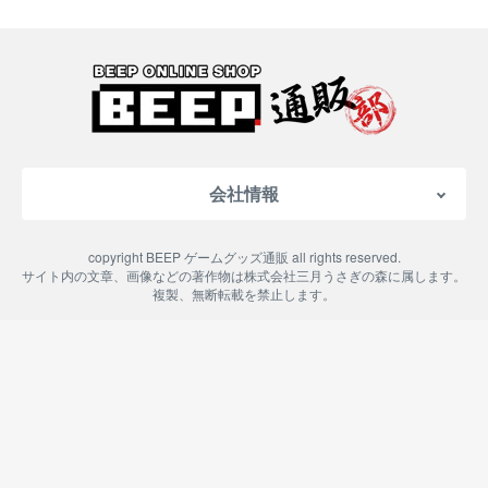
会社情報
会社概要
copyright BEEP ゲームグッズ通販 all rights reserved.
特定商取引法に基づく表記
サイト内の文章、画像などの著作物は株式会社三月うさぎの森に属します。
複製、無断転載を禁止します。
ご利用案内
プライバシーポリシー
よくある質問
お問い合わせ