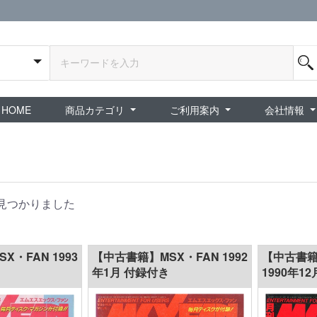
HOME
商品カテゴリ
ご利用案内
会社情報
全商品
exA-Arcadia / exA基板
新品ゲーム / 周辺機器
ホビー / グッズ
スペシャルセール
ダウンロード商品
中古PCゲーム
中古ミニカー・プラモデル
中古ミリタリー
タイムセール
夜店：中古コンシューマー
夜店：中古ホビー
ご利用案内
新規会員登録
会員ログイン
パスワード再発行
予約商品 / 入
新商品 / 再入荷
新品書籍 / 雑誌
ゲームミュージッ
インディーズ
中古ゲーム
中古書籍 / グッズ 
中古ホビー・ト
中古アーケード
夜店：中古ゲー
夜店：中古レトロ
販売終了
ショップ概
プライバシ
特定商取引
見つかりました
・FAN 1993
【中古書籍】MSX・FAN 1992
【中古書籍
年1月 付録付き
1990年1