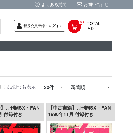
よくある質問
お問い合わせ
0
TOTAL
新規会員登録・ログイン
￥0
荷次第発送
商品
ク CD
/ CD
レカ
基板
ムグッズ
PC
要
ーポリシー
法に基づく表記
品切れも表示
】月刊MSX・FAN
【中古書籍】月刊MSX・FAN
2月 付録付き
1990年11月 付録付き