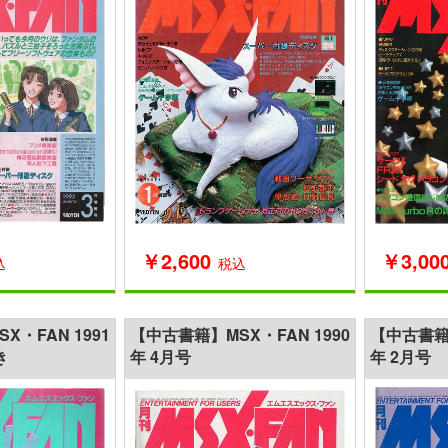
￥2,600
￥3,00
込
税込
・FAN 1991
【中古書籍】MSX・FAN 1990
【中古書籍】
き
年 4月号
年 2月号