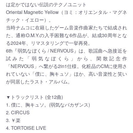
は定かではない伝説のテクノユニット
Oriental Magnetic Yellow（ヨミ：オリエンタル・マグネ
チック・イエロー）。
当時ナムコに在籍したゲーム音楽作曲家たちで結成され
た、通称O.M.Y.の入手困難な6作品が、結成30周年とな
る2024年、リマスタリングで一挙再発。
6th『弱気なぼくら / NERVOUS』は、歌謡曲へ急接近を
試みた「弱気なぼくら」から、閑散記念作
「NERVOUS」へ繋がる2in1仕様。化粧品のCMに使用さ
れていない「僕に、胸キュソ」ほか、高い音楽性と笑い
が同居したラスト・アルバム。
▼トラックリスト (全12曲)
1. 僕に、胸キュソ。(弱気なバカザンス)
2. CIRCUS
3. ￥楽
4. TORTOISE LIVE