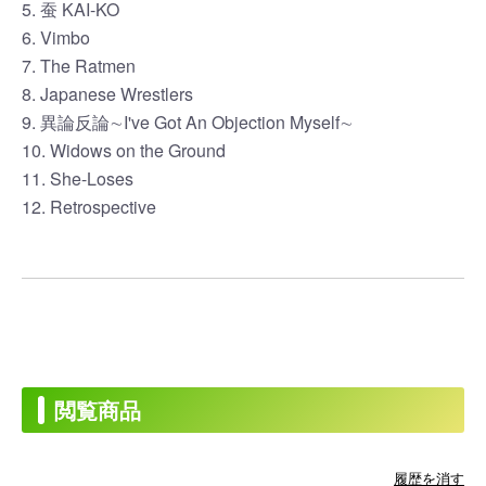
5. 蚕 KAI-KO
6. Vimbo
7. The Ratmen
8. Japanese Wrestlers
9. 異論反論∼I've Got An Objection Myself∼
10. Widows on the Ground
11. She-Loses
12. Retrospective
閲覧商品
履歴を消す