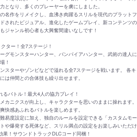
力となり、多くのプレーヤーを虜にしました。
の名作をリメイクし、血沸き肉躍るスリルを現代のプラットフ
ドされたビジュアル、進化したゲームプレイ、新コンテンツの
もジャンル初心者も大興奮間違いなしです！
ラクター！全7ステージ！
ーグモンスターハンター、バンパイアハンター、武術の達人に
場！
ンスターやゾンビなどで溢れる全7ステージを戦います。 各
には仲間との合体技も繰り出せます。
れるバトル！最大4人の協力プレイ！
メカニクスが向上し、キャラクターを思いのままに操れます。
爽快感あふれるバトルを楽しめます。
難易度設定に加え、独自のルールを設定できる「カスタムモー
トや爆発する死体など、スリル満点の設定をお楽しみいただけ
効果！サウンドトラックDLCコード同梱！