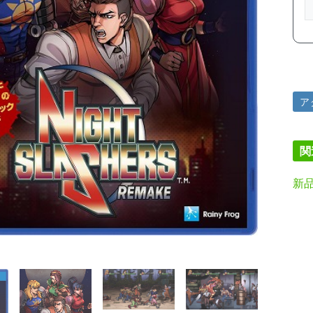
ア
関
新品