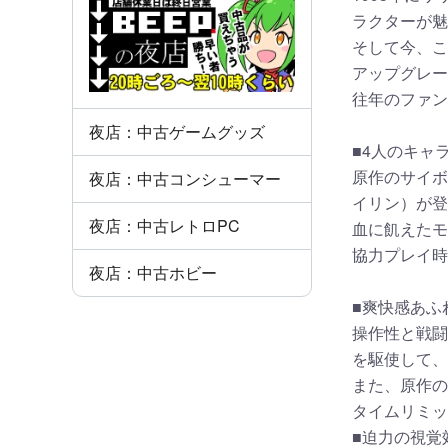
ラクターが魅
そして今、こ
アップグレー
往年のファン
夜店：中古ゲームグッズ
■4人のキャ
原作のサイボ
夜店：中古コンシューマー
イリン）が登
夜店：中古レトロPC
血に飢えたモ
協力プレイ時
夜店：中古ホビー
■爽快感あふ
操作性と戦闘
を駆使して、
また、原作の
タイムリミッ
■迫力の視覚