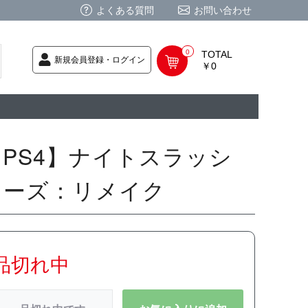
よくある質問
お問い合わせ
0
TOTAL
新規会員登録・ログイン
￥0
荷次第発送
商品
ク CD
/ CD
レカ
基板
ムグッズ
PC
要
ーポリシー
法に基づく表記
【PS4】ナイトスラッシ
ャーズ：リメイク
品切れ中