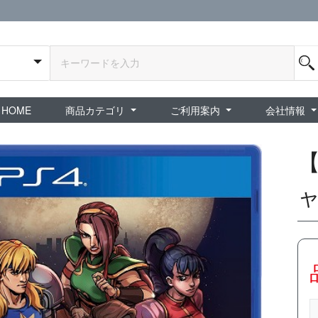
HOME
商品カテゴリ
ご利用案内
会社情報
全商品
exA-Arcadia / exA基板
新品ゲーム / 周辺機器
ホビー / グッズ
スペシャルセール
ダウンロード商品
中古PCゲーム
中古ミニカー・プラモデル
中古ミリタリー
タイムセール
夜店：中古コンシューマー
夜店：中古ホビー
ご利用案内
新規会員登録
会員ログイン
パスワード再発行
予約商品 / 入
新商品 / 再入荷
新品書籍 / 雑誌
ゲームミュージッ
インディーズ
中古ゲーム
中古書籍 / グッズ 
中古ホビー・ト
中古アーケード
夜店：中古ゲー
夜店：中古レトロ
販売終了
ショップ概
プライバシ
特定商取引