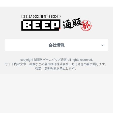
会社情報
会社概要
copyright BEEP ゲームグッズ通販 all rights reserved.
特定商取引法に基づく表記
サイト内の文章、画像などの著作物は株式会社三月うさぎの森に属します。
複製、無断転載を禁止します。
ご利用案内
プライバシーポリシー
よくある質問
お問い合わせ