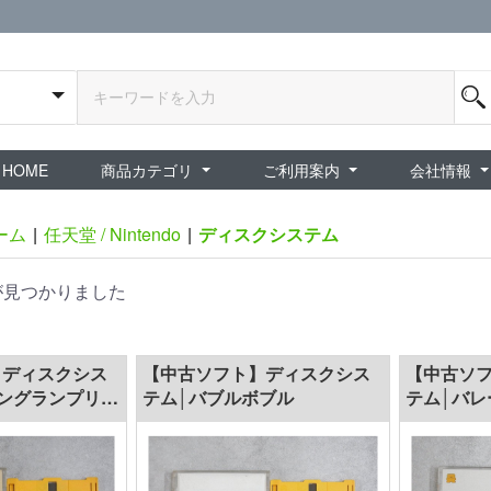
HOME
商品カテゴリ
ご利用案内
会社情報
全商品
exA-Arcadia / exA基板
新品ゲーム / 周辺機器
ホビー / グッズ
スペシャルセール
ダウンロード商品
中古PCゲーム
中古ミニカー・プラモデル
中古ミリタリー
タイムセール
夜店：中古コンシューマー
夜店：中古ホビー
ご利用案内
新規会員登録
会員ログイン
パスワード再発行
予約商品 / 入
新商品 / 再入荷
新品書籍 / 雑誌
ゲームミュージッ
インディーズ
中古ゲーム
中古書籍 / グッズ 
中古ホビー・ト
中古アーケード
夜店：中古ゲー
夜店：中古レトロ
販売終了
ショップ概
プライバシ
特定商取引
ーム
|
任天堂 / Nintendo
|
ディスクシステム
が見つかりました
】ディスクシス
【中古ソフト】ディスクシス
【中古ソ
ングランプリII
テム│バブルボブル
テム│バレ
ー