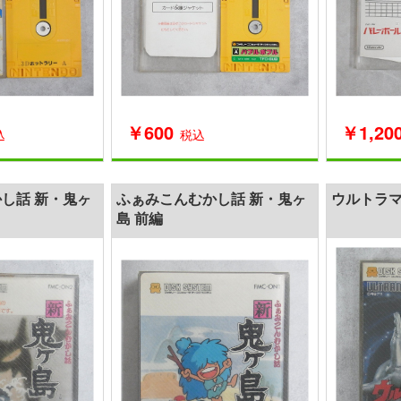
￥600
￥1,20
込
税込
し話 新・鬼ヶ
ふぁみこんむかし話 新・鬼ヶ
ウルトラ
島 前編