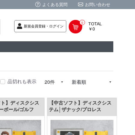
よくある質問
お問い合わせ
0
TOTAL
新規会員登録・ログイン
￥0
荷次第発送
商品
ク CD
/ CD
レカ
基板
ムグッズ
PC
要
ーポリシー
法に基づく表記
品切れも表示
フト】ディスクシス
【中古ソフト】ディスクシス
ーボール/ゴルフ
テム│ザナック/プロレス