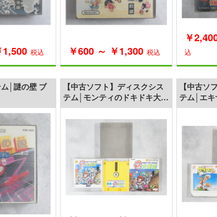
￥2,40
1,500
￥600 ～ ￥1,300
税込
税込
込
ム│謎の壁 ブ
【中古ソフト】ディスクシス
【中古ソ
テム│モンティのドキドキ大脱
テム│エキ
走
ー コナミ