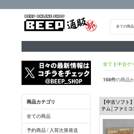
全て
|
中古ゲ
168件
の商品
商品カテゴリ
【中古ソフト
テム│ファミコ
3Dホットラリ
全ての商品
予約商品 / 入荷次第発送