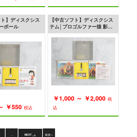
フト】ディスクシス
【中古ソフト】ディスクシス
ーボール
テム│プロゴルファー猿 影の
トーナメント
￥1,000 ～ ￥2,000
税
～ ￥550
税込
込
...
NEXT
最後へ