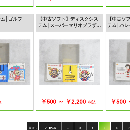
ム│ゴルフ
【中古ソフト】ディスクシス
【中古ソ
テム│スーパーマリオブラザー
テム│バレ
ズ2
￥500 ～ ￥2,200
￥500 
込
税込
最初へ
BACK
...
3
4
5
6
7