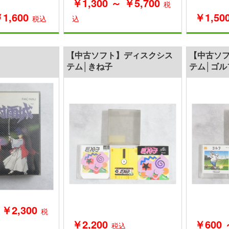
￥1,300 ～ ￥5,700
税
1,600
￥1,50
税込
込
【中古ソフト】ディスクシス
【中古ソ
テム│きね子
テム│ゴル
 ￥2,300
税
￥2,200
￥600 
税込