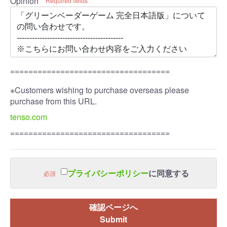
Opinion
Required fields
===================================
※Customers wishing to purchase overseas please
purchase from this URL.
tenso.com
===================================
プライバシーポリシー
に同意する
必須
確認ページへ
Submit