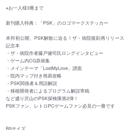
※お一人様3冊まで
新刊購入特典：「PSK」のロゴマークステッカー
本邦初公開、PSK解散に迫る！ザ・病院復刻再リリース
記念本
・ザ・病院作者藤戸健司氏ロングインタビュー
・ゲーム内CG原画集
・メインテーマ「LostMyLove」譜面
・院内マップ付き簡易攻略
・PSK関係者＆用語解説
・移植開発者によるプログラム解説寄稿
など盛り沢山のPSK探検隊第2弾！
PSKファン、レトロPCゲームファン必見の一冊です
B5サイズ