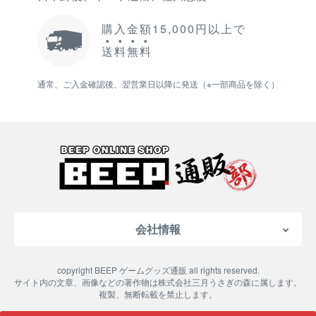
購入金額15,000円以上で
送
料
無
料
通常、ご入金確認後、翌営業日以降に発送（※一部商品を除く）
会社情報
会社概要
copyright BEEP ゲームグッズ通販 all rights reserved.
特定商取引法に基づく表記
サイト内の文章、画像などの著作物は株式会社三月うさぎの森に属します。
複製、無断転載を禁止します。
ご利用案内