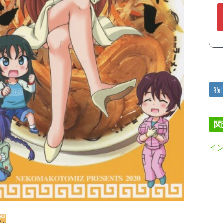
猫
関
イ