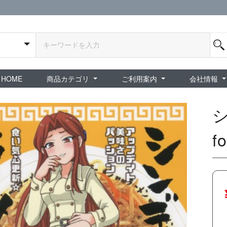
HOME
商品カテゴリ
ご利用案内
会社情報
全商品
exA-Arcadia / exA基板
新品ゲーム / 周辺機器
ホビー / グッズ
スペシャルセール
ダウンロード商品
中古PCゲーム
中古ミニカー・プラモデル
中古ミリタリー
タイムセール
夜店：中古コンシューマー
夜店：中古ホビー
ご利用案内
新規会員登録
会員ログイン
パスワード再発行
予約商品 / 入
新商品 / 再入荷
新品書籍 / 雑誌
ゲームミュージッ
インディーズ
中古ゲーム
中古書籍 / グッズ 
中古ホビー・ト
中古アーケード
夜店：中古ゲー
夜店：中古レトロ
販売終了
ショップ概
プライバシ
特定商取引
f