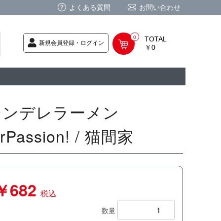
よくある質問
お問い合わせ
0
TOTAL
新規会員登録・ログイン
￥0
荷次第発送
商品
ク CD
/ CD
レカ
基板
ムグッズ
PC
要
ーポリシー
法に基づく表記
シンデレラーメン
orPassion! / 猫間家
￥682
税込
数量