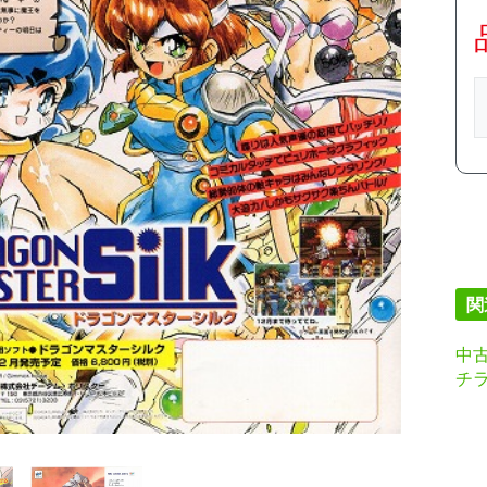
関
中古
チラ