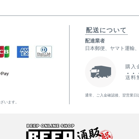
配送について
配達業者
日本郵便、ヤマト運輸
購入金
送
料
通常、ご入金確認後、翌営業日
ございます。