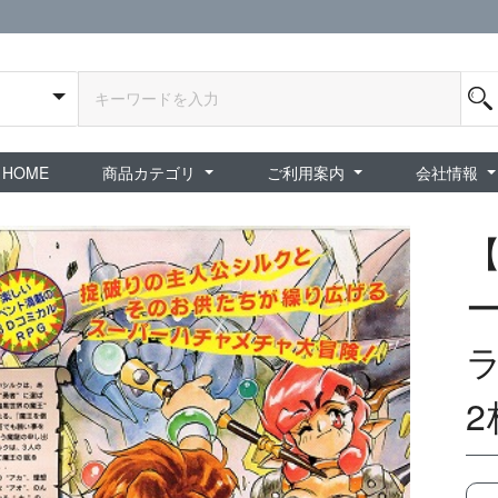
HOME
商品カテゴリ
ご利用案内
会社情報
全商品
exA-Arcadia / exA基板
新品ゲーム / 周辺機器
ホビー / グッズ
スペシャルセール
ダウンロード商品
中古PCゲーム
中古ミニカー・プラモデル
中古ミリタリー
タイムセール
夜店：中古コンシューマー
夜店：中古ホビー
ご利用案内
新規会員登録
会員ログイン
パスワード再発行
予約商品 / 入
新商品 / 再入荷
新品書籍 / 雑誌
ゲームミュージッ
インディーズ
中古ゲーム
中古書籍 / グッズ 
中古ホビー・ト
中古アーケード
夜店：中古ゲー
夜店：中古レトロ
販売終了
ショップ概
プライバシ
特定商取引
ー