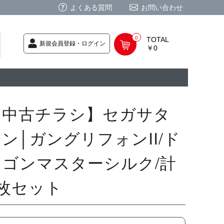
よくある質問
お問い合わせ
0
TOTAL
新規会員登録・ログイン
￥0
荷次第発送
商品
ク CD
/ CD
レカ
基板
ムグッズ
PC
要
ーポリシー
法に基づく表記
【中古チラシ】セガサタ
ン│ガングリフォンII/ド
ラゴンマスターシルク/計
2枚セット