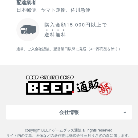
配達業者
日本郵便、ヤマト運輸、佐川急便
購入金額15,000円以上で
送
料
無
料
通常、ご入金確認後、翌営業日以降に発送（※一部商品を除く）
会社情報
会社概要
copyright BEEP ゲームグッズ通販 all rights reserved.
特定商取引法に基づく表記
サイト内の文章、画像などの著作物は株式会社三月うさぎの森に属します。