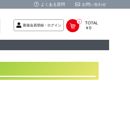
よくある質問
お問い合わせ
0
TOTAL
新規会員登録・ログイン
￥0
荷次第発送
商品
ク CD
/ CD
レカ
基板
ムグッズ
PC
要
ーポリシー
法に基づく表記