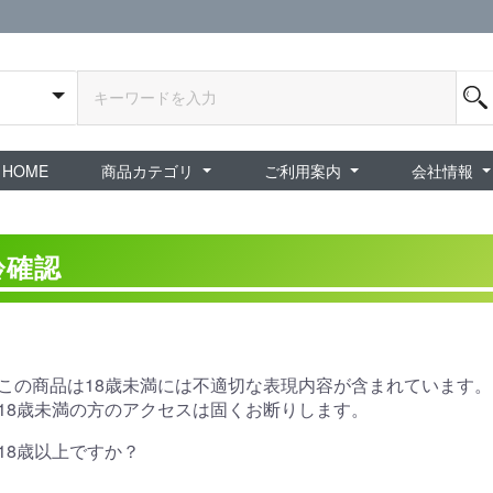
HOME
商品カテゴリ
ご利用案内
会社情報
全商品
exA-Arcadia / exA基板
新品ゲーム / 周辺機器
ホビー / グッズ
スペシャルセール
ダウンロード商品
中古PCゲーム
中古ミニカー・プラモデル
中古ミリタリー
タイムセール
夜店：中古コンシューマー
夜店：中古ホビー
ご利用案内
新規会員登録
会員ログイン
パスワード再発行
予約商品 / 入
新商品 / 再入荷
新品書籍 / 雑誌
ゲームミュージッ
インディーズ
中古ゲーム
中古書籍 / グッズ 
中古ホビー・ト
中古アーケード
夜店：中古ゲー
夜店：中古レトロ
販売終了
ショップ概
プライバシ
特定商取引
齢確認
この商品は18歳未満には不適切な表現内容が含まれています。
18歳未満の方のアクセスは固くお断りします。
18歳以上ですか？