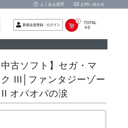
よくある質問
お問い合わせ
0
TOTAL
新規会員登録・ログイン
￥0
荷次第発送
商品
ク CD
/ CD
レカ
基板
ムグッズ
PC
要
ーポリシー
法に基づく表記
【中古ソフト】セガ・マ
ク III│ファンタジーゾー
II オパオパの涙