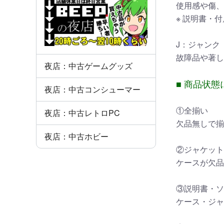
使用感や傷、
※ 説明書・
J：ジャンク
故障品や著し
夜店：中古ゲームグッズ
■ 商品状態
夜店：中古コンシューマー
①全揃い
夜店：中古レトロPC
欠品無しで揃
夜店：中古ホビー
②ジャケット
ケースが欠品
③説明書・ソ
ケース・ジャ