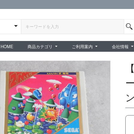
HOME
商品カテゴリ
ご利用案内
会社情報
全商品
exA-Arcadia / exA基板
新品ゲーム / 周辺機器
ホビー / グッズ
スペシャルセール
ダウンロード商品
中古PCゲーム
中古ミニカー・プラモデル
中古ミリタリー
タイムセール
夜店：中古コンシューマー
夜店：中古ホビー
ご利用案内
新規会員登録
会員ログイン
パスワード再発行
予約商品 / 入
新商品 / 再入荷
新品書籍 / 雑誌
ゲームミュージッ
インディーズ
中古ゲーム
中古書籍 / グッズ 
中古ホビー・ト
中古アーケード
夜店：中古ゲー
夜店：中古レトロ
販売終了
ショップ概
プライバシ
特定商取引
ー
ン