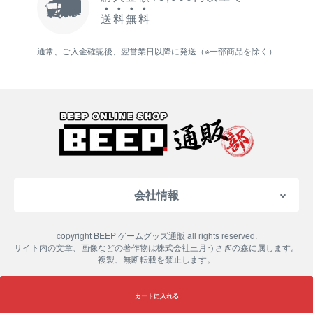
送
料
無
料
通常、ご入金確認後、翌営業日以降に発送（※一部商品を除く）
会社情報
会社概要
copyright BEEP ゲームグッズ通販 all rights reserved.
特定商取引法に基づく表記
サイト内の文章、画像などの著作物は株式会社三月うさぎの森に属します。
複製、無断転載を禁止します。
ご利用案内
プライバシーポリシー
カートに入れる
よくある質問