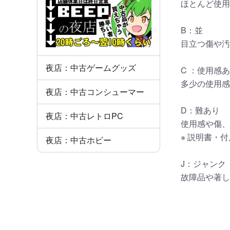
ほとんど使用
B：並
目立つ傷や汚
夜店：中古ゲームグッズ
C ：使用感
多少の使用感
夜店：中古コンシューマー
D：難あり
夜店：中古レトロPC
使用感や傷、
※ 説明書・
夜店：中古ホビー
J：ジャンク
故障品や著し