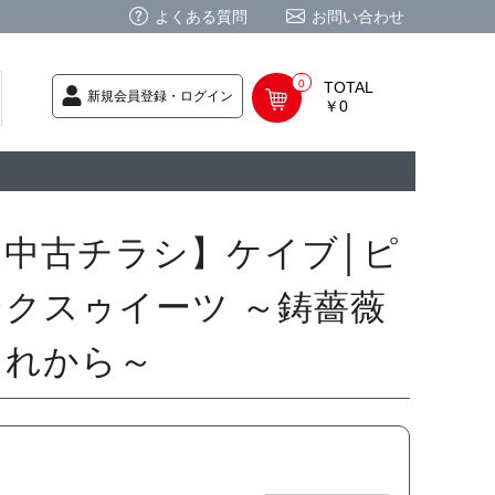
よくある質問
お問い合わせ
0
TOTAL
新規会員登録・ログイン
￥0
荷次第発送
商品
ク CD
/ CD
レカ
基板
ムグッズ
PC
要
ーポリシー
法に基づく表記
【中古チラシ】ケイブ│ピ
ンクスゥイーツ ～鋳薔薇
それから～