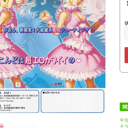
関
中古
チ