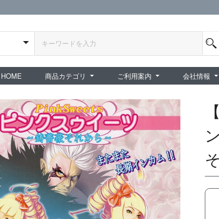
HOME
商品カテゴリ
ご利用案内
会社情報
全商品
exA-Arcadia / exA基板
新品ゲーム / 周辺機器
ホビー / グッズ
スペシャルセール
ダウンロード商品
中古PCゲーム
中古ミニカー・プラモデル
中古ミリタリー
タイムセール
夜店：中古コンシューマー
夜店：中古ホビー
ご利用案内
新規会員登録
会員ログイン
パスワード再発行
予約商品 / 入
新商品 / 再入荷
新品書籍 / 雑誌
ゲームミュージッ
インディーズ
中古ゲーム
中古書籍 / グッズ 
中古ホビー・ト
中古アーケード
夜店：中古ゲー
夜店：中古レトロ
販売終了
ショップ概
プライバシ
特定商取引