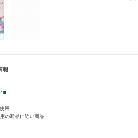
情報
ク■
未使用
用の新品に近い商品