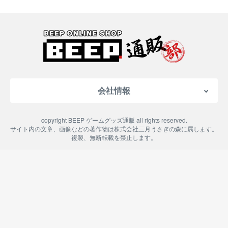
会社情報
会社概要
copyright BEEP ゲームグッズ通販 all rights reserved.
特定商取引法に基づく表記
サイト内の文章、画像などの著作物は株式会社三月うさぎの森に属します。
複製、無断転載を禁止します。
ご利用案内
プライバシーポリシー
よくある質問
お問い合わせ