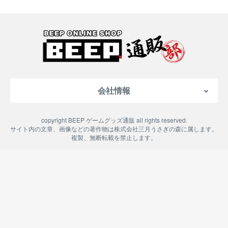
会社情報
会社概要
copyright BEEP ゲームグッズ通販 all rights reserved.
特定商取引法に基づく表記
サイト内の文章、画像などの著作物は株式会社三月うさぎの森に属します。
複製、無断転載を禁止します。
ご利用案内
プライバシーポリシー
よくある質問
お問い合わせ