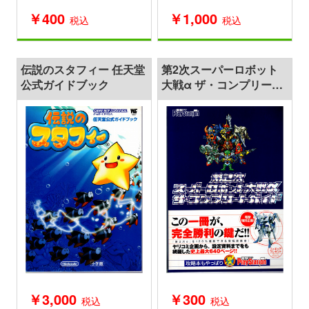
￥400
￥1,000
税込
税込
伝説のスタフィー 任天堂
第2次スーパーロボット
公式ガイドブック
大戦α ザ・コンプリート
ガイド
￥3,000
￥300
税込
税込