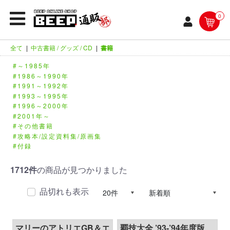
0
全て
|
中古書籍 / グッズ / CD
|
書籍
～1985年
1986～1990年
1991～1992年
1993～1995年
1996～2000年
2001年～
その他書籍
攻略本/設定資料集/原画集
付録
1712件
の商品が見つかりました
品切れも表示
マリーのアトリエGB＆エ
覇技大全 ’93-’94年度版