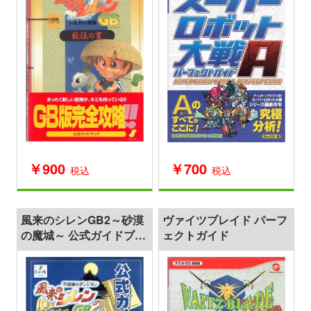
￥900
￥700
税込
税込
風来のシレンGB2～砂漠
ヴァイツブレイド パーフ
の魔城～ 公式ガイドブッ
ェクトガイド
ク