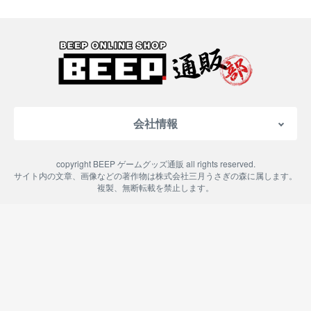
会社情報
会社概要
copyright BEEP ゲームグッズ通販 all rights reserved.
特定商取引法に基づく表記
サイト内の文章、画像などの著作物は株式会社三月うさぎの森に属します。
複製、無断転載を禁止します。
ご利用案内
プライバシーポリシー
よくある質問
お問い合わせ