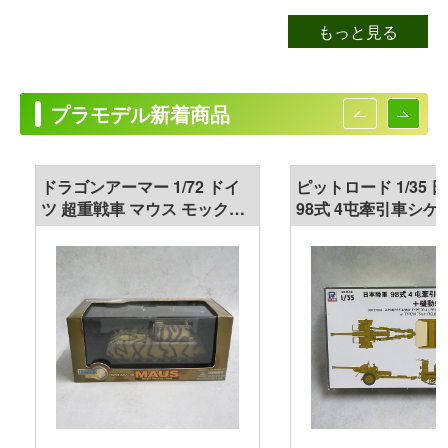
もっと見る
プラモデル新着商品
ドラゴンアーマー 1/72 ドイ
ピットロード 1/35 
ツ 超重戦車 マウス モックア
98式 4屯牽引車シケ+
ップ砲塔 60157
式野砲