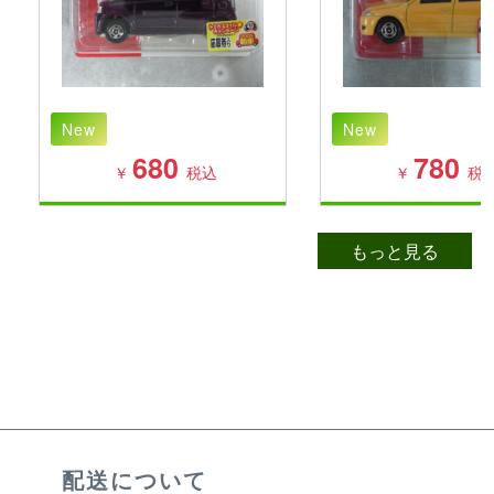
New
New
680
780
￥
税込
￥
税
もっと見る
配送について