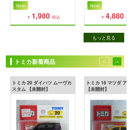
New
New
1,980
4,880
￥
税込
￥
税
もっと見る
トミカ新着商品
トミカ 20 ダイハツ ムーヴカ
トミカ 16 マツダ ア
スタム 【未開封】
【未開封】