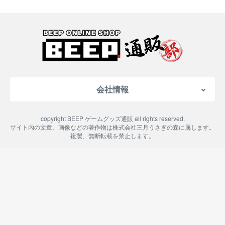
会社情報
会社概要
copyright BEEP ゲームグッズ通販 all rights reserved.
特定商取引法に基づく表記
サイト内の文章、画像などの著作物は株式会社三月うさぎの森に属します。
複製、無断転載を禁止します。
ご利用案内
プライバシーポリシー
よくある質問
お問い合わせ